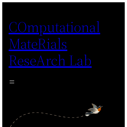
Skip
to
COmputational
content
MateRials
ReseArch Lab